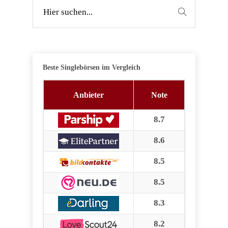
Beste Singlebörsen im Vergleich
Anbieter
Note
8.7
8.6
8.5
8.5
8.3
8.2