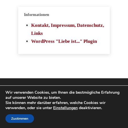
Informationen
Kontakt, Impressum, Datenschutz,
Links
WordPress "Liebe ist..." Plugin
Copyright 2009-2026
Wir verwenden Cookies, um Ihnen die bestmögliche Erfahrung
auf unserer Website zu bieten.
SingleboerseVergleich.com. Alle Rechte
Sie können mehr darüber erfahren, welche Cookies wir
verwenden, oder sie unter
Einstellungen
deaktivieren.
vorbehalten.
Zustimmen