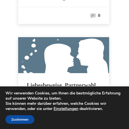
0
Liebesbeweise, Partnerwahl
und Trennungsgründe – die
Wir verwenden Cookies, um Ihnen die bestmögliche Erfahrung
neue ElitePartner Studie vom
auf unserer Website zu bieten.
Sie können mehr darüber erfahren, welche Cookies wir
Januar 2014
verwenden, oder sie unter
Einstellungen
deaktivieren.
Die neue Beziehungs-Trendstudie
Zustimmen
von Elitepartner ist da! ElitePartner