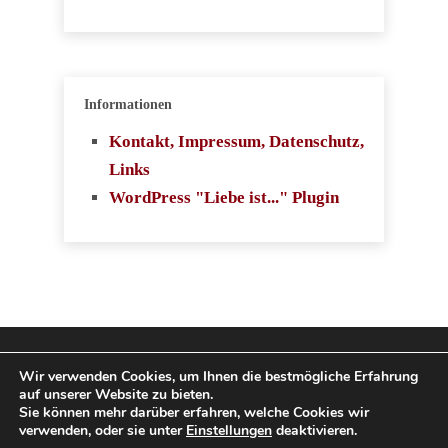
Informationen
Kontakt, Impressum, Datenschutz,
Links
WordPress "Liebe ist..." Plugin
Copyright 2009-2026
Wir verwenden Cookies, um Ihnen die bestmögliche Erfahrung
auf unserer Website zu bieten.
SingleboerseVergleich.com. Alle Rechte
Sie können mehr darüber erfahren, welche Cookies wir
verwenden, oder sie unter
Einstellungen
deaktivieren.
vorbehalten.