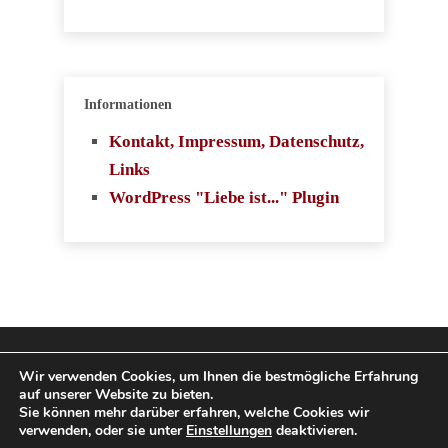
Informationen
Kontakt, Impressum, Datenschutz,
Links
WordPress "Liebe ist..." Plugin
Copyright 2009-2026
Wir verwenden Cookies, um Ihnen die bestmögliche Erfahrung
auf unserer Website zu bieten.
SingleboerseVergleich.com. Alle Rechte
Sie können mehr darüber erfahren, welche Cookies wir
verwenden, oder sie unter
Einstellungen
deaktivieren.
vorbehalten.