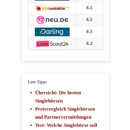
8.5
8.5
8.3
8.2
Lese-Tipps
Übersicht: Die besten
Singlebörsen
Preisvergleich Singlebörsen
und Partnervermittlungen
Test: Welche Singlebörse soll