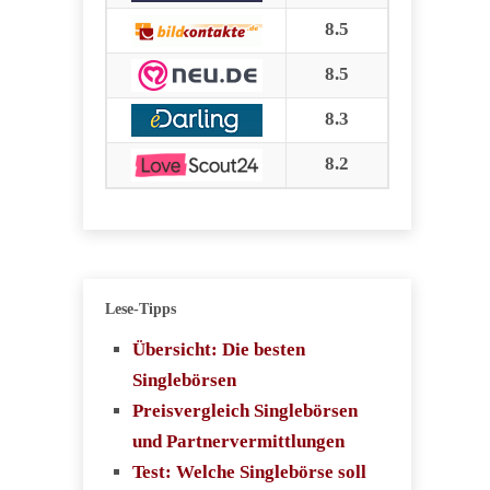
8.5
8.5
8.3
8.2
Lese-Tipps
Übersicht: Die besten
Singlebörsen
Preisvergleich Singlebörsen
und Partnervermittlungen
Test: Welche Singlebörse soll