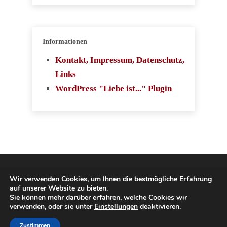
Informationen
Kontakt, Impressum, Datenschutz,
Links
WordPress "Liebe ist..." Plugin
Copyright 2009-2026
Wir verwenden Cookies, um Ihnen die bestmögliche Erfahrung
auf unserer Website zu bieten.
SingleboerseVergleich.com. Alle Rechte
Sie können mehr darüber erfahren, welche Cookies wir
verwenden, oder sie unter
Einstellungen
deaktivieren.
vorbehalten.
Zustimmen