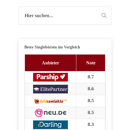
Beste Singlebörsen im Vergleich
Anbieter
Note
8.7
8.6
8.5
8.5
8.3