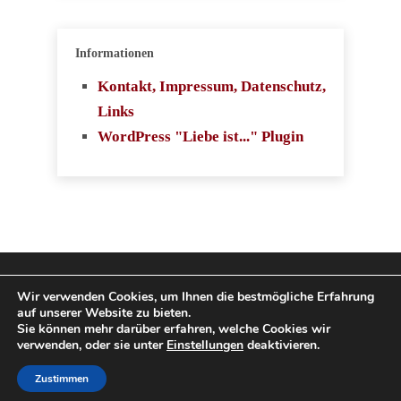
Informationen
Kontakt, Impressum, Datenschutz,
Links
WordPress "Liebe ist..." Plugin
Copyright 2009-2026
Wir verwenden Cookies, um Ihnen die bestmögliche Erfahrung
auf unserer Website zu bieten.
SingleboerseVergleich.com. Alle Rechte
Sie können mehr darüber erfahren, welche Cookies wir
verwenden, oder sie unter
Einstellungen
deaktivieren.
vorbehalten.
Zustimmen