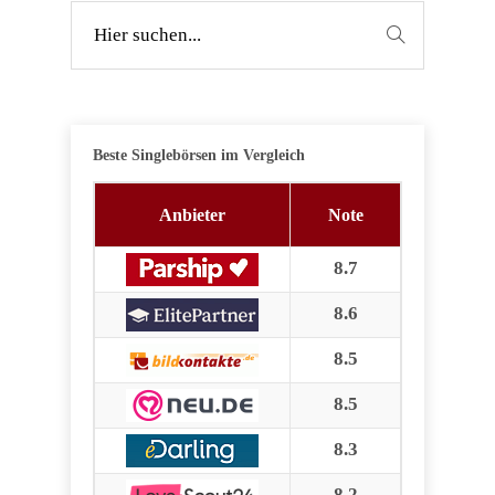
Beste Singlebörsen im Vergleich
Anbieter
Note
8.7
8.6
8.5
8.5
8.3
8.2