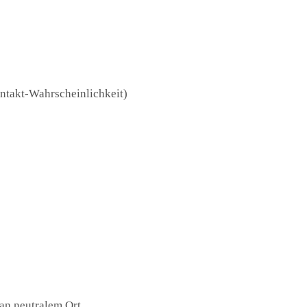
ntakt-Wahrscheinlichkeit)
 an neutralem Ort