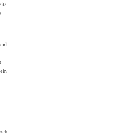
eits
s
 und
n
t
 ein
n
noch