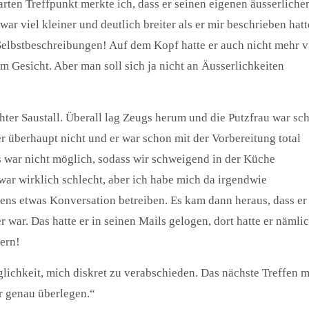
rten Treffpunkt merkte ich, dass er seinen eigenen äusserliche
r viel kleiner und deutlich breiter als er mir beschrieben hatt
Selbstbeschreibungen! Auf dem Kopf hatte er auch nicht mehr v
 Gesicht. Aber man soll sich ja nicht an Äusserlichkeiten
ter Saustall. Überall lag Zeugs herum und die Putzfrau war sc
r überhaupt nicht und er war schon mit der Vorbereitung total
 war nicht möglich, sodass wir schweigend in der Küche
war wirklich schlecht, aber ich habe mich da irgendwie
ens etwas Konversation betreiben. Es kam dann heraus, dass er
 war. Das hatte er in seinen Mails gelogen, dort hatte er nämli
zern!
glichkeit, mich diskret zu verabschieden. Das nächste Treffen m
r genau überlegen.“