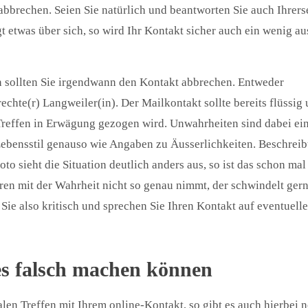
bbrechen. Seien Sie natürlich und beantworten Sie auch Ihrers
t etwas über sich, so wird Ihr Kontakt sicher auch ein wenig au
nn sollten Sie irgendwann den Kontakt abbrechen. Entweder
 rechte(r) Langweiler(in). Der Mailkontakt sollte bereits flüssig
 Treffen in Erwägung gezogen wird. Unwahrheiten sind dabei ei
ebensstil genauso wie Angaben zu Äusserlichkeiten. Beschreib
to sieht die Situation deutlich anders aus, so ist das schon mal
en mit der Wahrheit nicht so genau nimmt, der schwindelt ger
ie also kritisch und sprechen Sie Ihren Kontakt auf eventuelle
les falsch machen können
en Treffen mit Ihrem online-Kontakt, so gibt es auch hierbei 