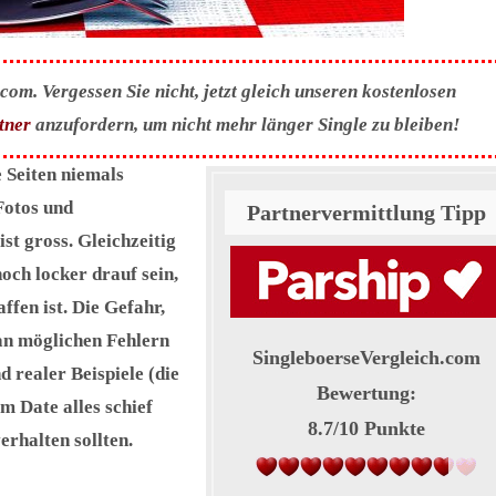
om. Vergessen Sie nicht, jetzt gleich unseren kostenlosen
tner
anzufordern, um nicht mehr länger Single zu bleiben!
e Seiten niemals
Fotos und
Partnervermittlung Tipp
st gross. Gleichzeitig
och locker drauf sein,
fen ist. Die Gefahr,
 an möglichen Fehlern
SingleboerseVergleich.com
d realer Beispiele (die
Bewertung:
m Date alles schief
8.7
/
10
Punkte
erhalten sollten.