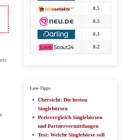
8.5
8.5
8.3
8.2
nis
Lese-Tipps
Übersicht: Die besten
Singlebörsen
en
Preisvergleich Singlebörsen
und Partnervermittlungen
Test: Welche Singlebörse soll