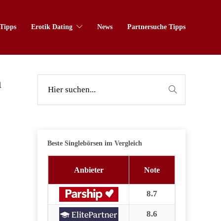
Tipps
Erotik Dating
News
Partnersuche Tipps
n
Beste Singlebörsen im Vergleich
Anbieter
Note
8.7
8.6