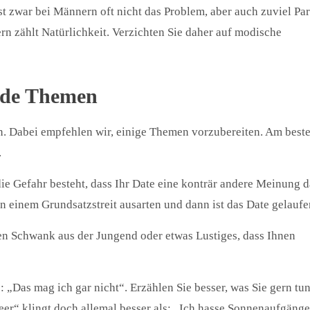
 ist zwar bei Männern oft nicht das Problem, aber auch zuviel Pa
n zählt Natürlichkeit. Verzichten Sie daher auf modische
ende Themen
n. Dabei empfehlen wir, einige Themen vorzubereiten. Am best
.
die Gefahr besteht, dass Ihr Date eine konträr andere Meinung 
n einem Grundsatzstreit ausarten und dann ist das Date gelaufe
inen Schwank aus der Jungend oder etwas Lustiges, dass Ihnen
 „Das mag ich gar nicht“. Erzählen Sie besser, was Sie gern tu
er“ klingt doch allemal besser als: „Ich hasse Sonnenaufgänge