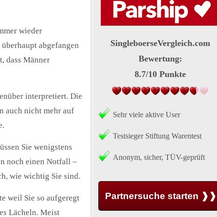
 immer wieder
SingleboerseVergleich.com
es überhaupt abgefangen
Bewertung:
st, dass Männer
8.7
/
10
Punkte
nüber interpretiert. Die
n auch nicht mehr auf
Sehr viele aktive User
e.
Testsieger Stiftung Warentest
müssen Sie wenigstens
Anonym, sicher, TÜV-geprüft
n noch einen Notfall –
h, wie wichtig Sie sind.
Partnersuche starten ❱❱
te weil Sie so aufgeregt
des Lächeln. Meist