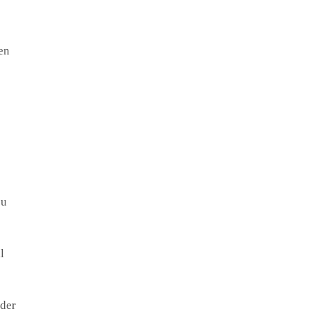
en
zu
l
 der