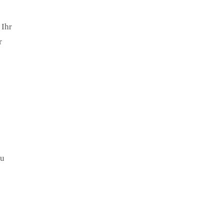
 Ihr
r
au