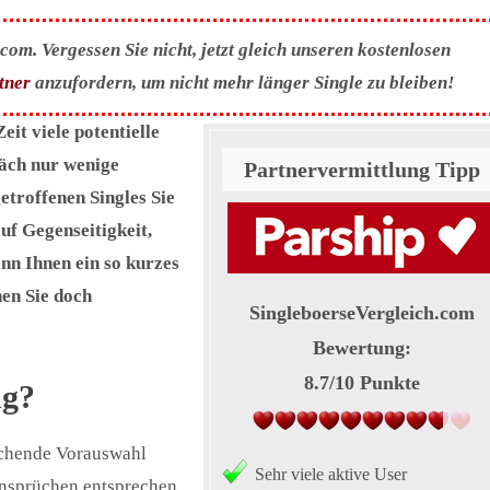
om. Vergessen Sie nicht, jetzt gleich unseren kostenlosen
tner
anzufordern, um nicht mehr länger Single zu bleiben!
eit viele potentielle
räch nur wenige
Partnervermittlung Tipp
etroffenen Singles Sie
uf Gegenseitigkeit,
nn Ihnen ein so kurzes
nen Sie doch
SingleboerseVergleich.com
Bewertung:
8.7
/
10
Punkte
ng?
rechende Vorauswahl
Sehr viele aktive User
 Ansprüchen entsprechen,