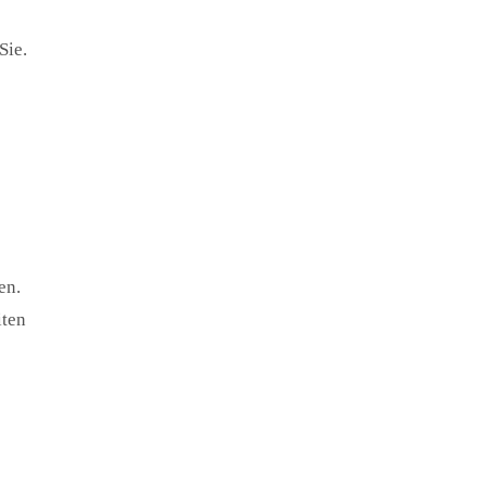
Sie.
en.
iten