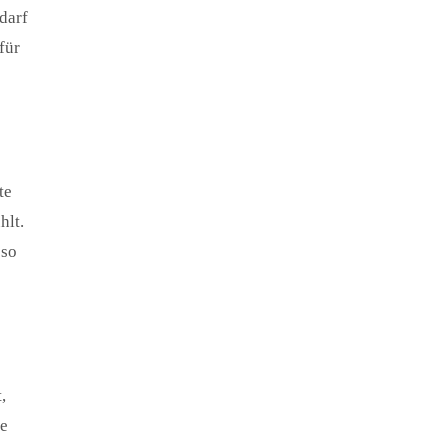
darf
für
te
hlt.
 so
,
ne