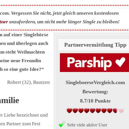
om. Vergessen Sie nicht, jetzt gleich unseren kostenlosen
tner
anzufordern, um nicht mehr länger Single zu bleiben!
 auf einer Singlebörse
men und überlegen auch
Partnervermittlung Tipp
un steht Weihnachten
meine neue Freundin
h so eine gute Idee?“
Robert (32), Bautzen
SingleboerseVergleich.com
Bewertung:
milie
8.7
/
10
Punkte
er Liebe bezeichnet und
uen Partner zum Fest
Sehr viele aktive User